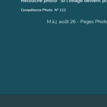
Retouche photo "Si l'image devient plu
Compétence Photo N° 111
M.à.j août 26 -
Pages Phot