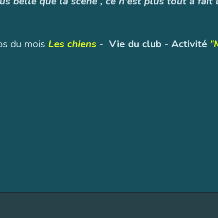
s belle que la scène , ce n'est plus tout à fai
os du mois
Les chiens
- Vie du club - Activité
"