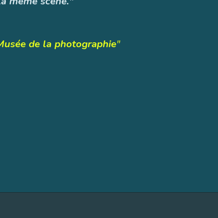
t la même scène."
Musée de la photographie
"