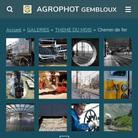
Passer
AGROPHOT
GEMBLOUX
au
contenu
principal
Accueil
»
GALERIES
»
THEME DU MOIS
»
Chemin de fer