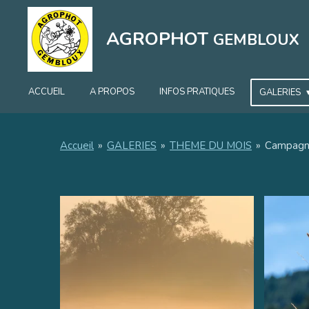
Passer
au
AGROPHOT
GEMBLOUX
contenu
principal
ACCUEIL
A PROPOS
INFOS PRATIQUES
GALERIES
Accueil
»
GALERIES
»
THEME DU MOIS
»
Campag