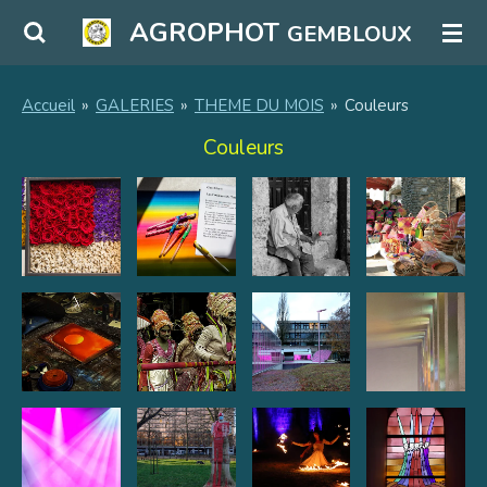
Passer
AGROPHOT
GEMBLOUX
au
contenu
principal
Accueil
»
GALERIES
»
THEME DU MOIS
»
Couleurs
Couleurs