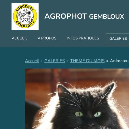
Passer
au
AGROPHOT
GEMBLOUX
contenu
principal
ACCUEIL
A PROPOS
INFOS PRATIQUES
GALERIES
Accueil
»
GALERIES
»
THEME DU MOIS
»
Animaux 