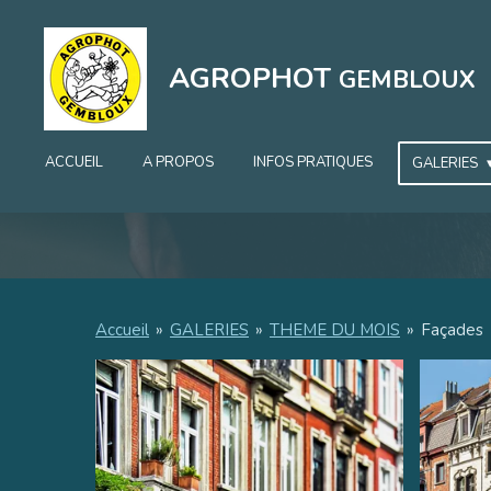
Passer
au
AGROPHOT
GEMBLOUX
contenu
principal
ACCUEIL
A PROPOS
INFOS PRATIQUES
GALERIES
Accueil
»
GALERIES
»
THEME DU MOIS
»
Façades