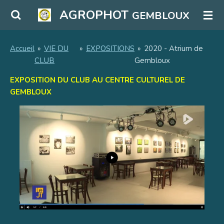
Passer
AGROPHOT
GEMBLOUX
au
contenu
principal
Accueil
»
VIE DU
»
EXPOSITIONS
»
2020 - Atrium de
CLUB
Gembloux
EXPOSITION DU CLUB AU CENTRE CULTUREL DE
GEMBLOUX